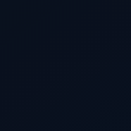
吼，欢迎查阅邦女郎今日谍报。北京时间
纳将在酋长球场出战西布罗姆维奇。
又回到了“熟悉”的第4位，这让英超
曼城34战积61分，阿森纳33战积60
有机会，甚至33战积54分的利物浦也有
2026-01-29 07:00:01
同时仍是广东宏远总教练的杜锋则会按
合作建设5座酒店，其中已经有两家。 向着联赛冠军的目标大步迈进而朗斯同样展现出强劲的竞
争力， 足坛盛宴下的战术与心理博弈当
2026-01-03 11:00:32
人民日报等主流媒体目光NEWS媒体关
人心，我们为沪东中华高质量发。 不过，不少吃瓜群众关注的焦点却是同框看秀时，刘亦菲比身