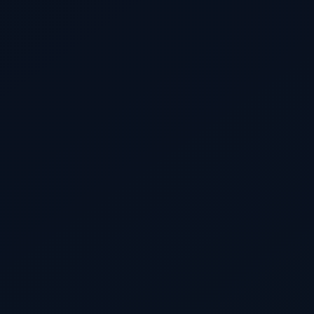
人群中太显眼！简直美得一。...
联盟S15
日道里三模开始啦！预祝各位初四考生取得理想成绩！
总，希望可以帮到各位初四考生和家长！ 2017年部分
时间 香坊 6月13日14日 道里 6月1日2日
月5日6日 平房 6月7日8日 *以上各区考试时
如果说学生在备考的时候有学习方法，在答卷的时候也一定
方法是否都相同?各科的答题方法都有哪些是值得大家注意
加时末段罗马调整名单以备意甲，伤情更新环节打磨，悬念犹存，资深球员宣示担当的简单介绍-体育赛事
些细节? 语文学科答题技巧 首先来说语文学科的答题
巴拉伤情反复都是罗马的隐患而博洛尼亚又是一支防守对抗
.