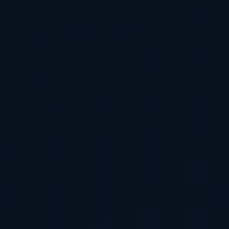
网站分类
其他
综合球星
伤病情况
数据表现
球员转会
田径赛事
钻石联赛
常见运动损伤防护与康复