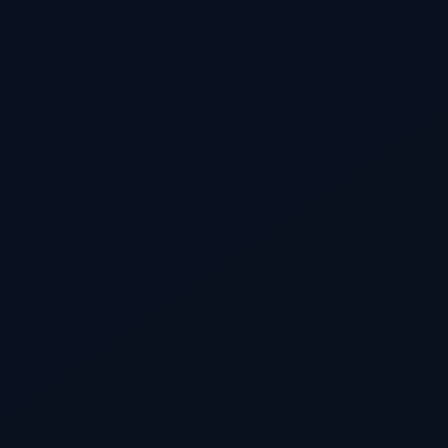
2025-10-06 20:59:31
即将年满28岁的施魏因斯泰格，被认
次大赛中，小猪均有着上佳表现，其中
拜仁和德国国家队的中坚力量所以，
过，想要发挥稳定，施魏因斯泰格首先必
捷克的欧洲杯预选赛中迎来英格兰国家
场比赛中全部登场，帮助英格兰队史
英格兰的后腰位置2022年夏季转会
达15亿欧元在6月。 当时是...
‹‹
1
››