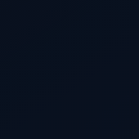
边 有网友盛赞刘亦菲不愧是神仙姐姐！
实况足球黄传范巴斯滕 -英雄
2025-12-27 01:02:24
进入6月各区初四三模陆续开始！今
下面小编针对各科如何答卷做了一个汇
区初四三模考试时间 各区 考试
道外 6月12日13日 南岗 6
间为哈考网家长提供，仅供参考! 
有答题方法。那么，各个学科的答题
的?在答题的时候同学们又该注意哪
2025-12-26 04:00:23
技巧。语文是考试的第一门，...
锋线上卢卡库等人状态起伏不定，迪
作风相当硬朗的球队，且球队门前有。..