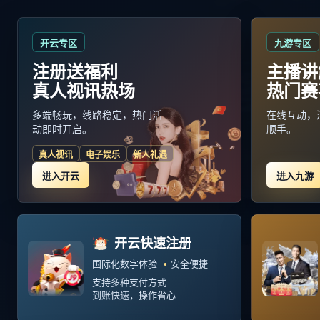
首页
首页
>
综合资讯
>
体育科技/政策法规变化
综合资讯
COMPREHENSIVEINFORMATION
科学健身方法